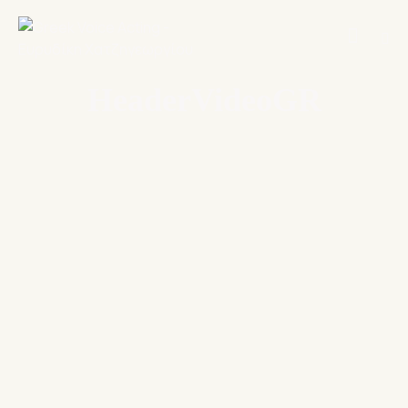
HeaderVideoGR