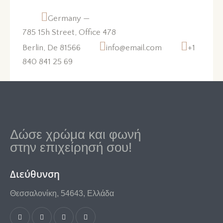
Germany —
785 15h Street, Office 478
Berlin, De 81566
info@email.com
+1
840 841 25 69
Δώσε χρώμα και φωνή
στην επιχείρησή σου!
Διεύθυνση
Θεσσαλονίκη, 54643, Ελλάδα